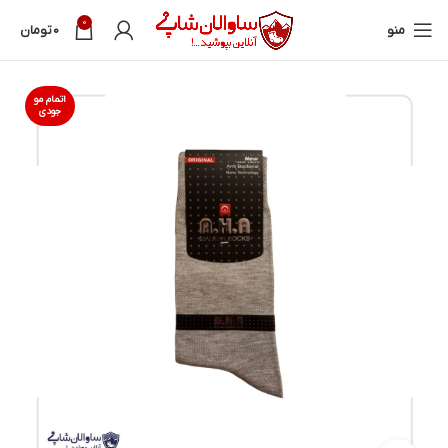
0
منو
0
تومان
اتمام مو
جودی