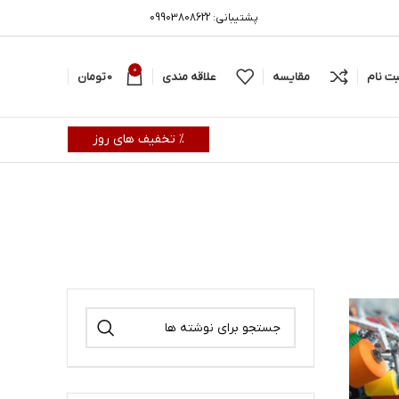
پشتیبانی: 09903808622
0
بت نام
مقایسه
علاقه مندی
0
تومان
% تخفیف های روز