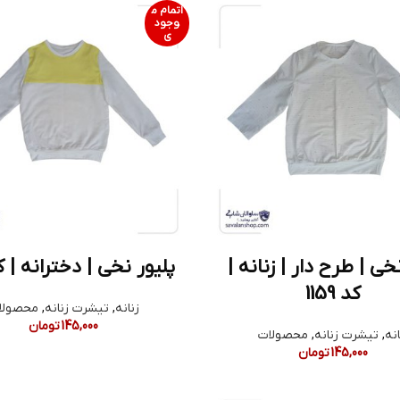
اتمام م
وجود
ی
خی | طرح دار | زنانه |
پلیور نخی | دخترانه | کد 1
کد 1159
زنانه
,
تیشرت زنانه
,
محصولا
145,000
تومان
انه
,
تیشرت زنانه
,
محصولات
145,000
تومان