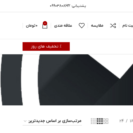
پشتیبانی: 09903808622
0
بت نام
مقایسه
علاقه مندی
0
تومان
% تخفیف های روز
24
1