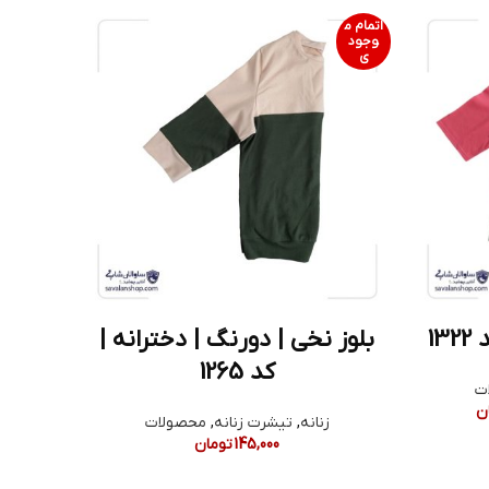
اتمام م
وجود
ی
13
بلوز نخی | دورنگ | دخترانه |
کد 1265
ت
ن
زنانه
,
تیشرت زنانه
,
محصولات
145,000
تومان