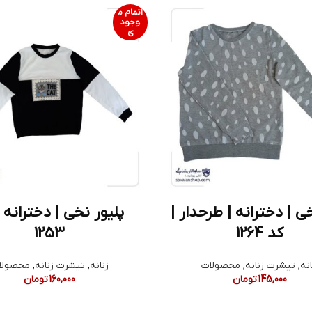
اتمام م
وجود
ی
ی | دخترانه | طرحدار |
پلیور نخی | دخترانه 
کد 1264
1253
انه
,
تیشرت زنانه
,
محصولات
زنانه
,
تیشرت زنانه
,
محصولا
145,000
تومان
160,000
تومان