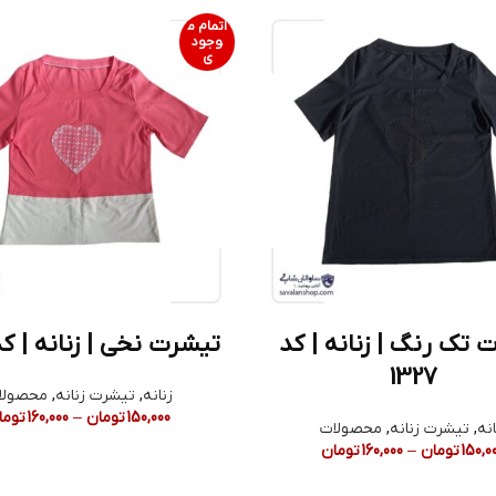
اتمام م
وجود
ی
 تک رنگ | زنانه | کد
تیشرت نخی | زنانه | کد 22
1327
زنانه
,
تیشرت زنانه
,
محصولا
150,000
تومان
–
160,000
توما
انه
,
تیشرت زنانه
,
محصولات
150,0
تومان
–
160,000
تومان