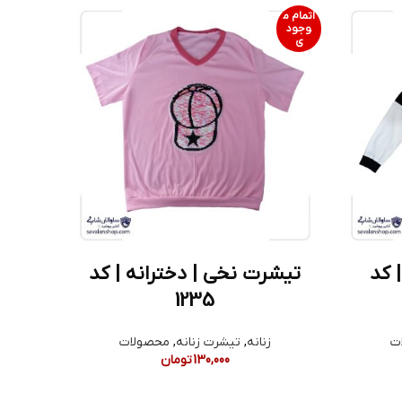
اتمام م
وجود
ی
| کد
تیشرت نخی | دخترانه | کد
1235
ت
زنانه
,
تیشرت زنانه
,
محصولات
130,000
تومان