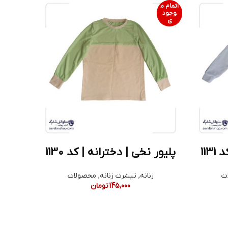
اتمام م
وجود
ی
113
پلیور نخی | دخترانه | کد 1130
ت
زنانه
,
تیشرت زنانه
,
محصولات
145,000
تومان