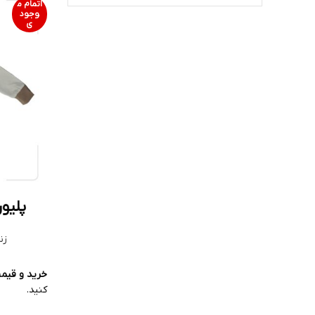
قرمز
2
اتمام م
وجود
ی
کرم
2
نارنجی
2
پلیور 
زن
خرید و قیم
کنید.