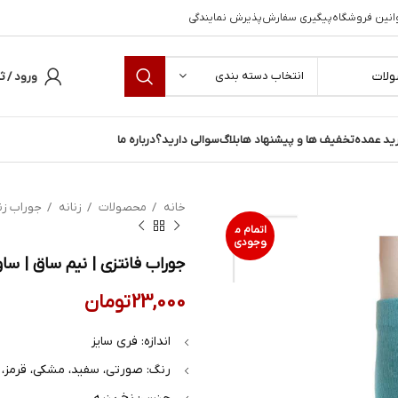
انین فروشگاه
پیگیری سفارش
پذیرش نمایندگی
انتخاب دسته بندی
ورود / ث
ید عمده
تخفیف ها و پیشنهاد ها
بلاگ
سوالی دارید؟
درباره ما
خانه
محصولات
زنانه
جوراب زن
اتمام م
وجودی
جوراب فانتزی | نیم ساق | ساوالان
23,000
تومان
اندازه: فری سایز
رنگ: صورتی، سفید، مشکی، قرمز، 