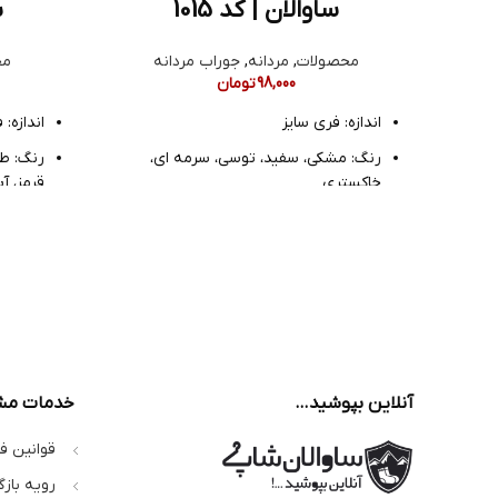
ساوالان | کد 1015
س
محصولات
,
مردانه
,
جوراب مردانه
مح
98,000
تومان
اندازه: فری سایز
اندازه: 
رنگ: مشکی، سفید، توسی، سرمه ای،
رنگ: طو
خاکستری
قرمز، آ
جنس: نخ با کیفیت
جنس: ن
مدل: ساقدار
مدل: پا
آنلاین بپوشید…
خدمات مش
قوانین ف
رویه بازگ