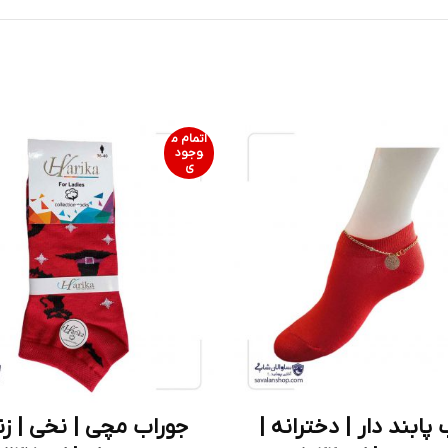
اتمام م
وجود
ی
پابند دار | دخترانه |
جوراب مچی | نخی | زنا