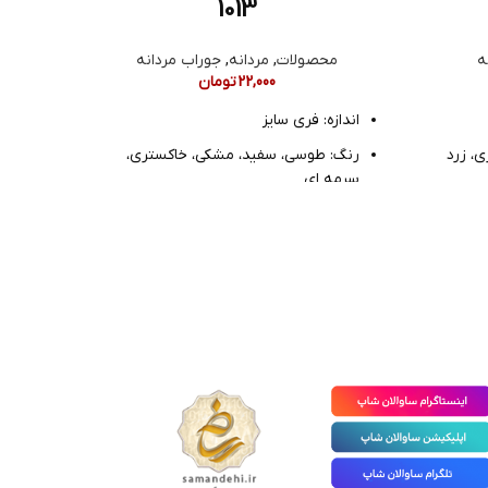
1013
ه
محصولات
,
مردانه
,
جوراب مردانه
22,000
تومان
اندازه: فری سایز
انداز
، زرد
رنگ: طوسی، سفید، مشکی، خاکستری،
رنگ:
سرمه ای
جنس:
جنس: نخ پنبه
مدل: 
مدل: نیم ساق