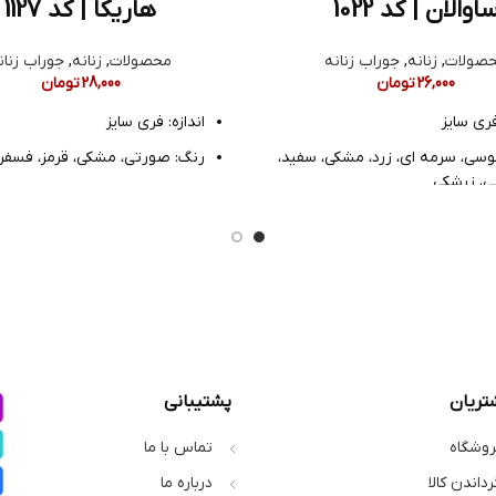
اوالان | کد 1022
هاریکا | کد 1127
صولات
,
زنانه
,
جوراب زنانه
محصولات
,
زنانه
,
جوراب زنان
26,000
تومان
28,000
تومان
فری سایز
اندازه: فری سایز
سی، سرمه ای، زرد، مشکی، سفید،
رنگ: صورتی، مشکی، قرمز، فسفری
بی، زرشکی
جنس: نخ پنبه
خ پنبه
مدل: مچی فانتزی
بند دار
تریان
پشتیبانی
روشگاه
تماس با ما
رداندن کالا
درباره ما