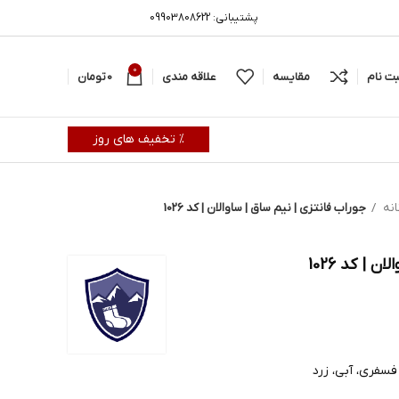
پشتیبانی: 09903808622
0
بت نام
مقایسه
علاقه مندی
0
تومان
% تخفیف های روز
انه
جوراب فانتزی | نیم ساق | ساوالان | کد 1026
 | کد 1026
فسفری، آبی، زرد