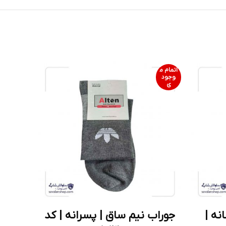
اتمام م
اتمام م
وجود
وجود
ی
ی
نه |
جوراب نیم ساق | پسرانه | کد
جور