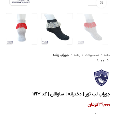
بزرگنمایی تصویر
خانه
محصولات
زنانه
جوراب زنانه
جوراب لب تور | دخترانه | ساوالان | کد 1213
39,000
تومان