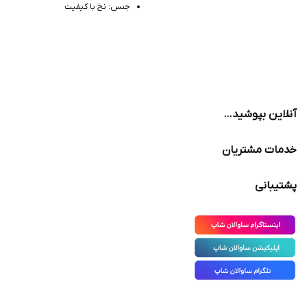
جنس: نخ با کیفیت
مدل: مچی
مدل: ساقدار
آنلاین بپوشید…
خدمات مشتریان
پشتیبانی