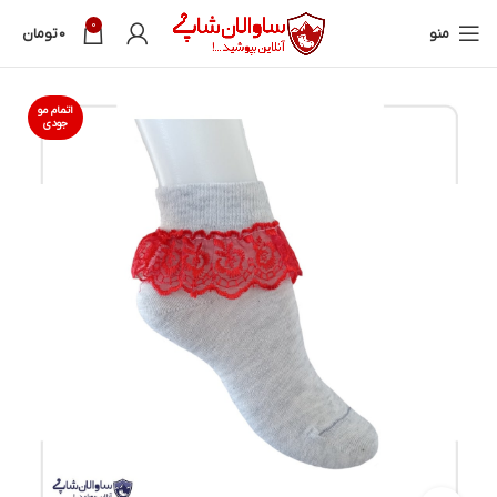
0
منو
0
تومان
اتمام مو
جودی