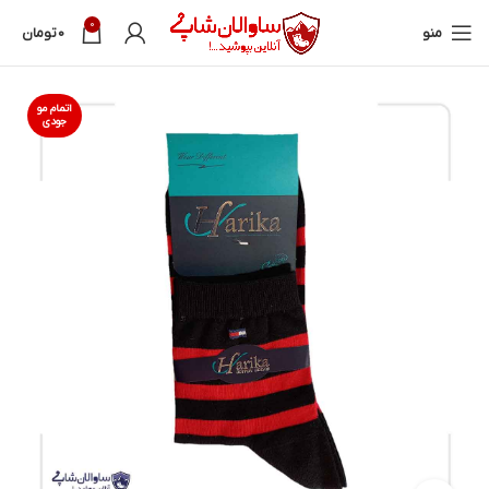
0
منو
0
تومان
اتمام مو
جودی