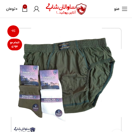
0
منو
0
تومان
-7%
اتمام مو
جودی