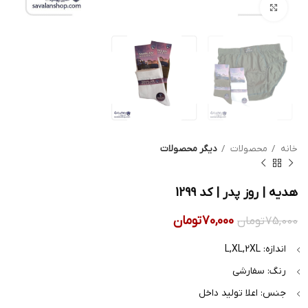
بزرگنمایی تصویر
خانه
محصولات
دیگر محصولات
هدیه | روز پدر | کد 1299
70,000
تومان
75,000
تومان
اندازه: L,XL,2XL
رنگ: سفارشی
جنس: اعلا تولید داخل