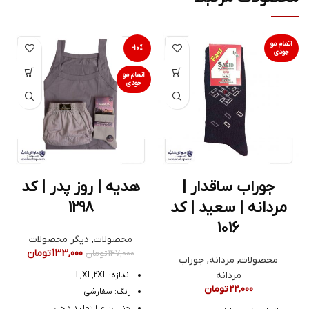
اتمام مو
-10%
جودی
اتمام مو
جودی
جوراب ساقدار |
هدیه | روز پدر | کد
مردانه | سعید | کد
1298
1016
محصولات
,
دیگر محصولات
133,000
تومان
147,000
تومان
محصولات
,
مردانه
,
جوراب
مردانه
اندازه: L,XL,2XL
22,000
تومان
رنگ: سفارشی
جنس: اعلا تولید داخل