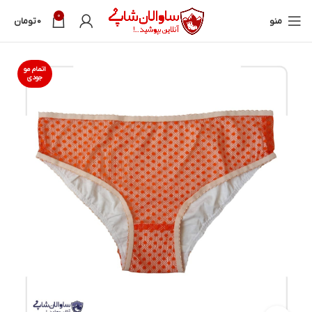
0
منو
0
تومان
اتمام مو
جودی