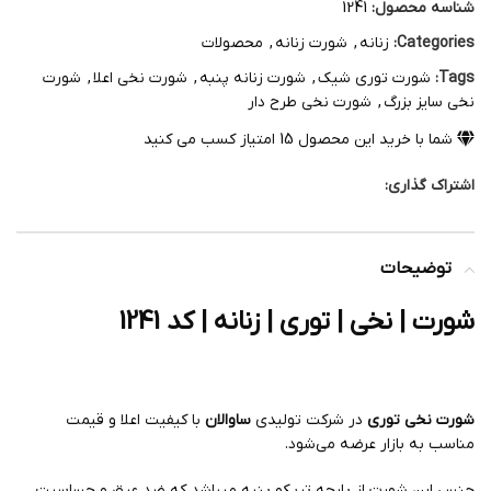
شناسه محصول:
1241
Categories:
زنانه
,
شورت زنانه
,
محصولات
Tags:
شورت توری شیک
,
شورت زنانه پنبه
,
شورت نخی اعلا
,
شورت
نخی سایز بزرگ
,
شورت نخی طرح دار
شما با خرید این محصول
15
امتیاز کسب می کنید
اشتراک گذاری:
توضیحات
شورت | نخی | توری | زنانه | کد 1241
شورت نخی توری
در شرکت تولیدی
ساوالان
با کیفیت اعلا و قیمت
مناسب به بازار عرضه می‌شود.
جنس این شورت از پارچه تریکو پنبه میباشد که ضد عرق و حساسیت