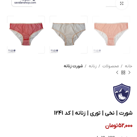
بزرگنمایی تصویر
خانه
محصولات
زنانه
شورت زنانه
شورت | نخی | توری | زنانه | کد 1241
52,000
تومان