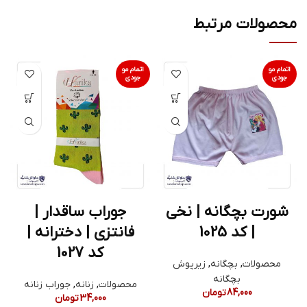
محصولات مرتبط
اتمام مو
اتمام مو
جودی
جودی
شورت بچگانه | نخی
جوراب ساقدار |
| کد 1025
فانتزی | دخترانه |
کد 1027
محصولات
,
بچگانه
,
زیرپوش
بچگانه
محصولات
,
زنانه
,
جوراب زنانه
84,000
تومان
34,000
تومان