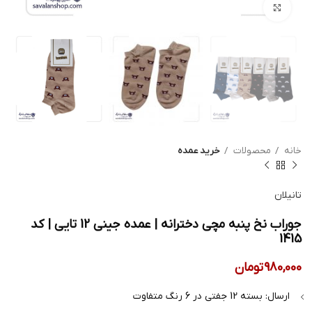
بزرگنمایی تصویر
خانه
محصولات
خرید عمده
تانیلان
جوراب نخ پنبه مچی دخترانه | عمده جینی 12 تایی | کد
1415
980,000
تومان
ارسال: بسته 12 جفتی در 6 رنگ متفاوت