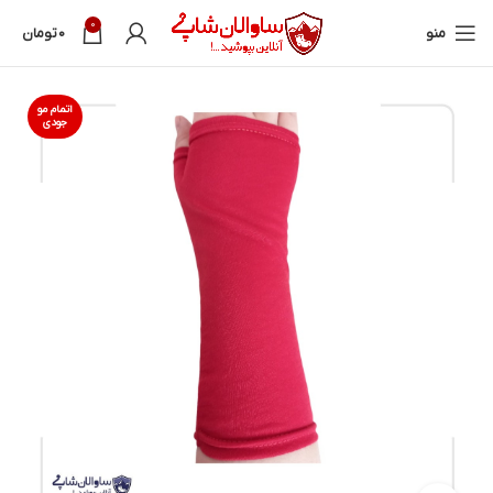
0
منو
0
تومان
اتمام مو
جودی