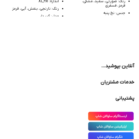
رنگ: صورتی، سفید، مشکی،
اندازه: XL,2xl
قرمز، فسفری
رنگ: نارنجی، بنفش، آبی، قرمز
جنس: نخ پنبه
مدل: گن دار
مدل: ساق بلند فانتزی
آنلاین بپوشید…
خدمات مشتریان
پشتیبانی