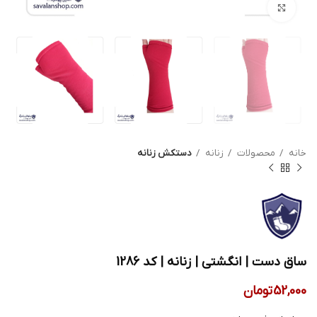
بزرگنمایی تصویر
خانه
محصولات
زنانه
دستکش زنانه
ساق دست | انگشتی | زنانه | کد 1286
52,000
تومان