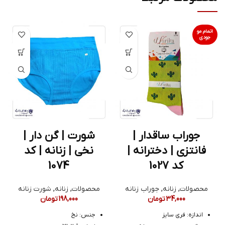
اتمام مو
جودی
جوراب ساقدار |
شورت | گن دار |
فانتزی | دخترانه |
نخی | زنانه | کد
کد 1027
1074
محصولات
,
زنانه
,
جوراب زنانه
محصولات
,
زنانه
,
شورت زنانه
34,000
تومان
198,000
تومان
اندازه: فری سایز
جنس: نخ