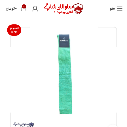
0
منو
0
تومان
اتمام مو
جودی