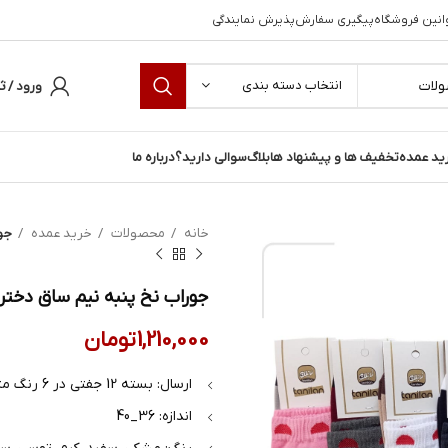
انین فروشگاه
پیگیری سفارش
پذیرش نمایندگی
انتخاب دسته بندی
ورود / ث
ید عمده
تخفیف ها و پیشنهاد ها
بلاگ
سوالی دارید؟
درباره ما
خانه
محصولات
خرید عمده
جور
جوراب نخ پنبه نیم ساق دخترانه | عمده ج
1,210,000
تومان
ارسال: بسته 12 جفتی در 6 رنگ متفاوت
اندازه: 36_40