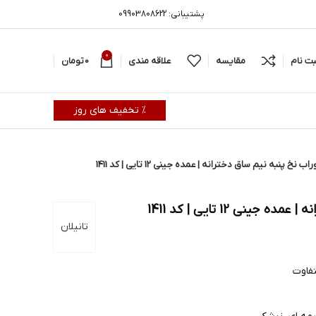
پشتیبانی: 09903808622
0
بت نام
مقایسه
علاقه مندی
0
تومان
% تخفیف های روز
اب نخ پنبه نیم ساق دخترانه | عمده جینی 12 تایی | کد 1411
ینی 12 تایی | کد 1411
تانیلان