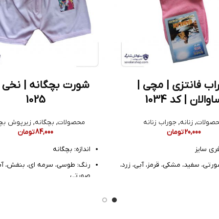
اب فانتزی | مچی |
شورت بچگانه | نخی |
اوالان | کد 1034
1025
صولات
,
زنانه
,
جوراب زنانه
محصولات
,
بچگانه
,
زیرپوش بچ
20,000
تومان
84,000
تومان
فری سایز
اندازه: بچگانه
رتی، سفید، مشکی، قرمز، آبی، زرد،
رنگ: طوسی، سرمه ای، بنفش، آب
صورتی
خ پنبه
جنس: نخ پنبه
چی فانتزی
مدل: پادار