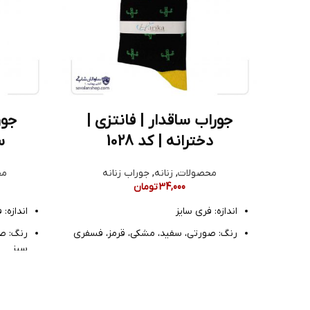
جوراب ساقدار | فانتزی |
جور
دخترانه | کد 1028
س
محصولات
,
زنانه
,
جوراب زنانه
مح
34,000
تومان
اندازه: فری سایز
اندازه: 
رنگ: صورتی، سفید، مشکی، قرمز، فسفری
رنگ: صو
سبز
جنس: نخ پنبه
جنس: ن
مدل: ساق بلند فانتزی
مدل: م