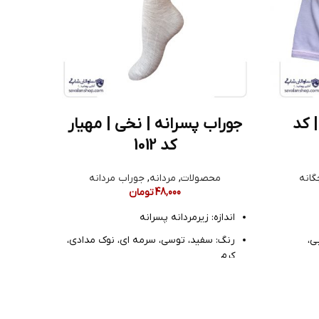
 کد
جوراب پسرانه | نخی | مهیار
جورا
کد 1012
گانه
محصولات
,
مردانه
,
جوراب مردانه
م
48,000
تومان
اندازه: زیرمردانه پسرانه
انداز
ی،
رنگ: سفید، توسی، سرمه ای، نوک مدادی،
رنگ:
کرم
سرمه
جنس: نخ پنبه
جنس:
مدل: ساقدار پسرانه
مدل: