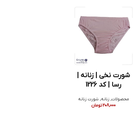
شورت نخی | زنانه |
رسا | کد 1226
محصولات
,
زنانه
,
شورت زنانه
208,000
تومان