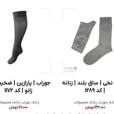
نخی | ساق بلند | زنانه
جوراب | پارازین | ضخیم
| کد 1289
زانو | کد 1172
انه
,
جوراب زنانه
,
محصولات
زنانه
,
جوراب زنانه
,
محصولا
143,000
تومان
77,000
تومان