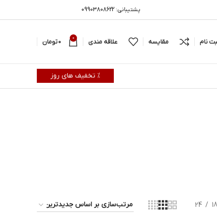
پشتیبانی: 09903808622
0
بت نام
مقایسه
علاقه مندی
0
تومان
% تخفیف های روز
24
1